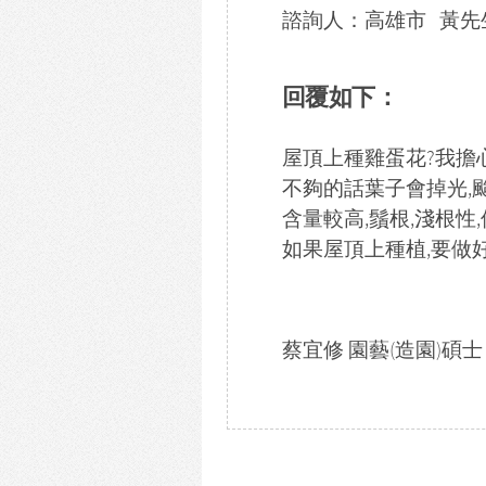
諮詢人：高雄市 黃先生 / 
回覆如下：
屋頂上種雞蛋花?我擔
不夠的話葉子會掉光,颱
含量較高,鬚根,淺根性,
如果屋頂上種植,要做好
蔡宜修 園藝(造園)碩士 2008