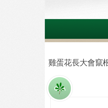
雞蛋花長大會竄根