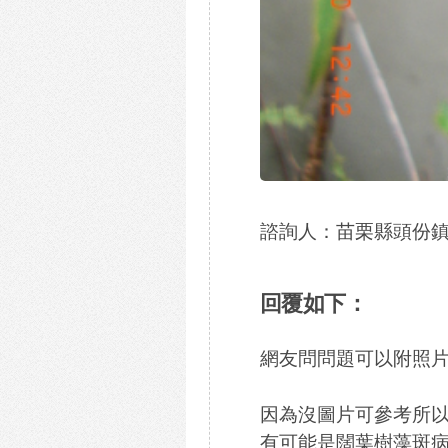
諮詢人：苗栗縣頭份鎮 胡Si
回覆如下：
網友問問題可以附照片
因為沒圖片可參考所
有可能是闊葉樹藻斑病(Algal 