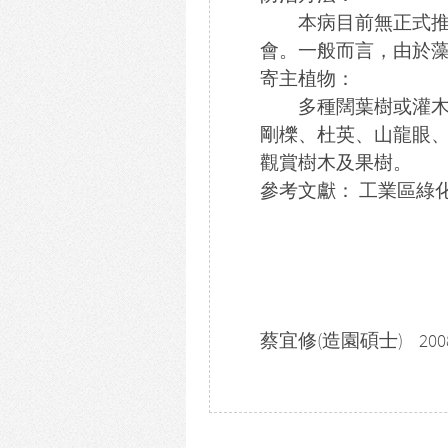
本病目前無正式推廣
會。一般而言，由於
寄主植物：
多種闊葉樹或灌木，
剛櫟、杜英、山龍眼
觀賞樹木及果樹。
參考文獻： 工業區綠
蔡宜修(造園碩士) 2008-11