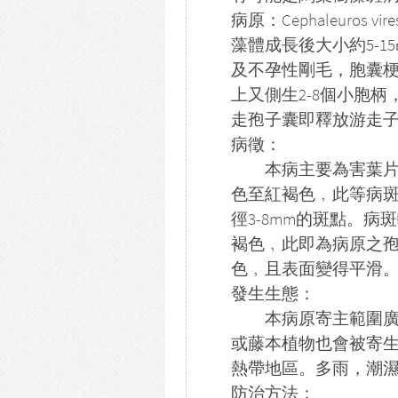
病原：Cephaleuros vire
藻體成長後大小約5-
及不孕性剛毛，胞囊梗大小
上又側生2-8個小胞柄
走孢子囊即釋放游走子
病徵：
本病主要為害葉片及
色至紅褐色﹐此等病斑
徑3-8mm的斑點。
褐色﹐此即為病原之
色﹐且表面變得平滑
發生生態：
本病原寄主範圍廣泛
或藤本植物也會被寄
熱帶地區。多雨，潮
防治方法：