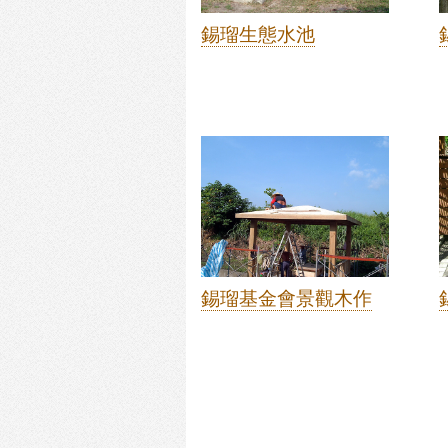
錫瑠生態水池
錫瑠基金會景觀木作