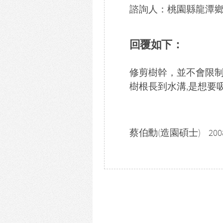
諮詢人：桃園縣龍潭鄉渴望
回覆如下：
修剪樹幹，並不會限制
樹根長到水溝,是想要
蔡伯勳(造園碩士) 2008-12